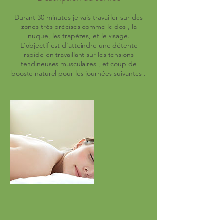
Durant 30 minutes je vais travailler sur des
zones très précises comme le dos , la
nuque, les trapèzes, et le visage.
L'objectif est d’atteindre une détente
rapide en travaillant sur les tensions
tendineuses musculaires , et coup de