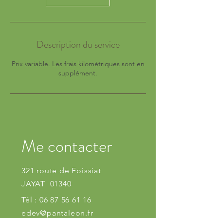
Description du service
Prix variable. Les frais kilométriques sont en
supplément.
Me contacter
321 route de Foissiat
JAYAT 01340
Tél :
06 87 56 61 16
edev@pantaleon.fr