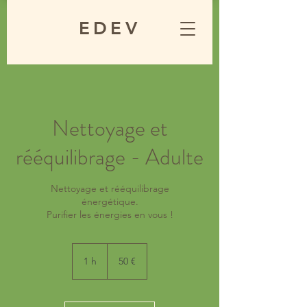
EDEV
Nettoyage et
rééquilibrage - Adulte
Nettoyage et rééquilibrage
énergétique.
Purifier les énergies en vous !
50
euros
1 h
1
50 €